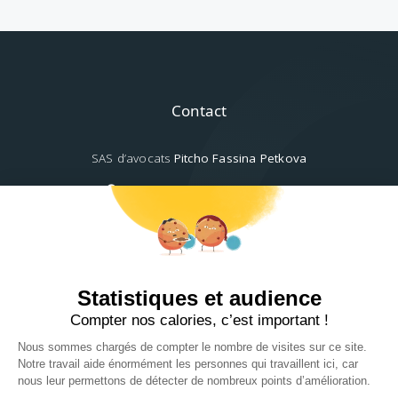
Contact
SAS d’avocats
Pitcho Fassina Petkova
42, rue Ampère, 75017 Paris
+33(0)1 42 27 54 29
contact@pitcho.fr
Social