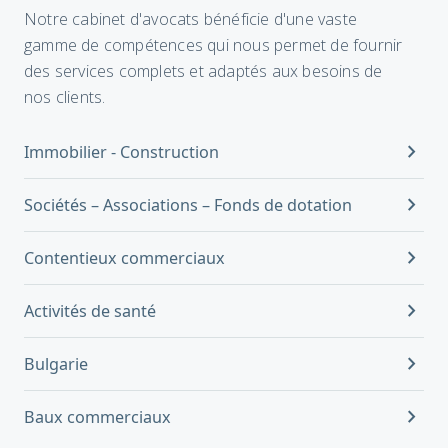
Notre cabinet d'avocats bénéficie d'une vaste
gamme de compétences qui nous permet de fournir
des services complets et adaptés aux besoins de
nos clients.
chevron_right
Immobilier - Construction
chevron_right
Sociétés – Associations – Fonds de dotation
chevron_right
Contentieux commerciaux
chevron_right
Activités de santé
chevron_right
Bulgarie
chevron_right
Baux commerciaux